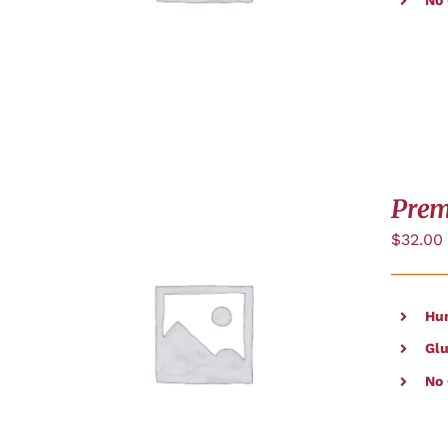
No
Prem
$
32.00
Hu
CHOIX DES OPTIONS
/
APERÇU
Glu
No