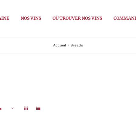
AINE
NOS VINS
OÙ TROUVER NOS VINS
COMMAN
Accueil
»
Breads
s