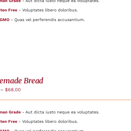
man Grade
- Aut dicta iusto neque ea voluptates.
ten Free
- Voluptates libero doloribus.
 GMO
- Quas vel perferendis accusantium.
emade Bread
–
$
68.00
man Grade
- Aut dicta iusto neque ea voluptates.
ten Free
- Voluptates libero doloribus.