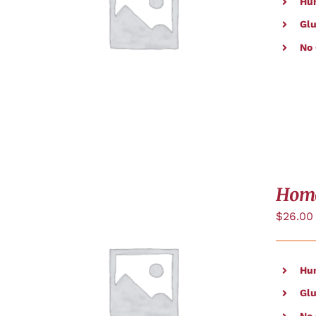
Hu
AJOUTER AU PANIER
/
APERÇU
Glu
No
Hom
$
26.00
Hu
APERÇU
Glu