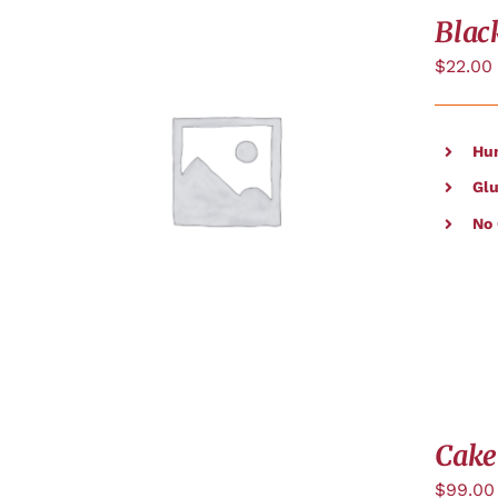
Blac
$
22.00
Hu
APERÇU
Glu
No
Cake
$
99.00