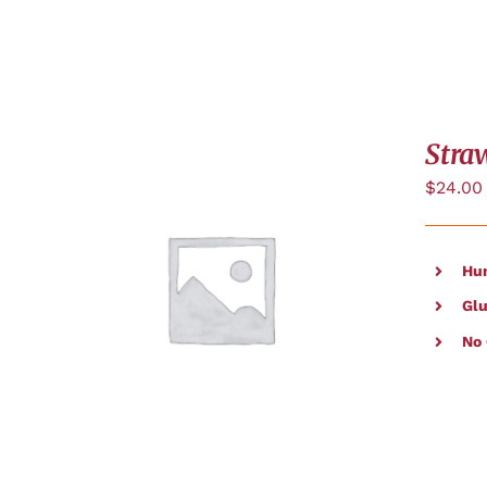
Stra
$
24.00
Hu
APERÇU
Glu
No