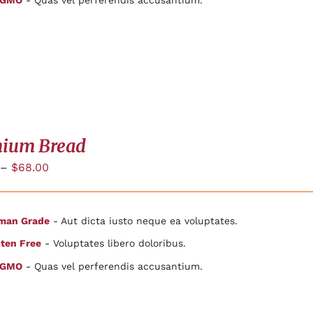
 GMO
- Quas vel perferendis accusantium.
ium Bread
–
$
68.00
man Grade
- Aut dicta iusto neque ea voluptates.
ten Free
- Voluptates libero doloribus.
 GMO
- Quas vel perferendis accusantium.