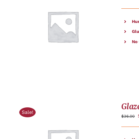
Hu
AJOUTER AU PANIER
/
APERÇU
Glu
No
Glaz
Sale!
$
36.00