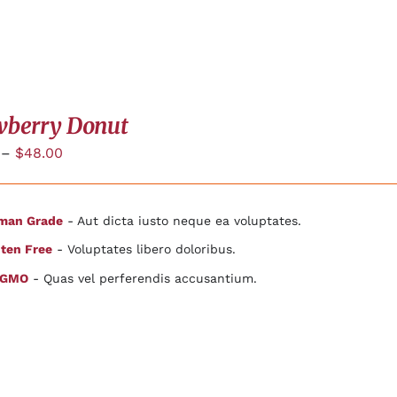
wberry Donut
–
$
48.00
man Grade
- Aut dicta iusto neque ea voluptates.
ten Free
- Voluptates libero doloribus.
 GMO
- Quas vel perferendis accusantium.