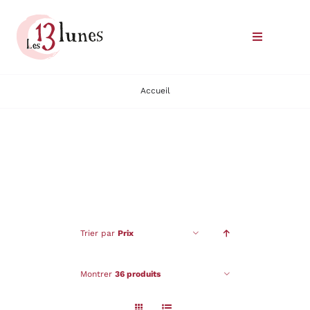
Passer
au
Toggle
contenu
Navigatio
Le domaine
Accueil
Nos vins
Où trouver nos vins
Commander
Trier par
Prix
Nous rencontrer
Montrer
36 produits