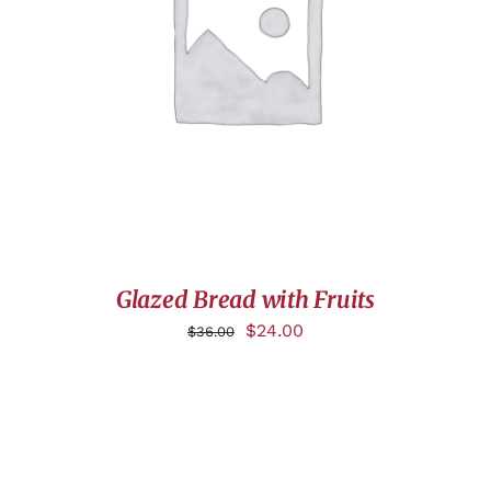
AJOUTER AU PANIER
/
DÉTAILS
Glazed Bread with Fruits
$
24.00
$
36.00