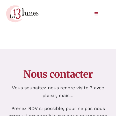
Passer
au
Toggle
contenu
Navigatio
Le domaine
Nos vins
Où trouver nos vins
Nous contacter
Commander
Vous souhaitez nous rendre visite ? avec
Nous rencontrer
plaisir, mais…
Prenez RDV si possible, pour ne pas nous