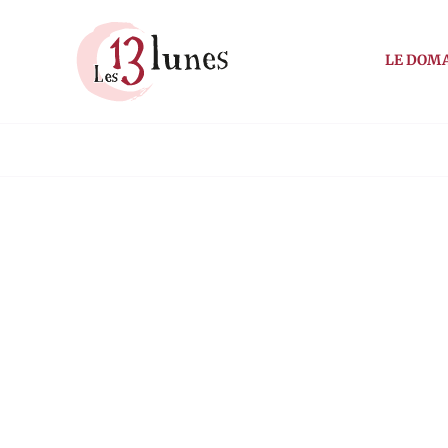
Passer
au
LE DOM
contenu