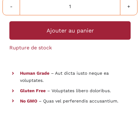
quantité
de
Chocolate
Ajouter au panier
Cupcake
Rupture de stock
Human Grade
– Aut dicta iusto neque ea
voluptates.
Gluten Free
– Voluptates libero doloribus.
No GMO
– Quas vel perferendis accusantium.