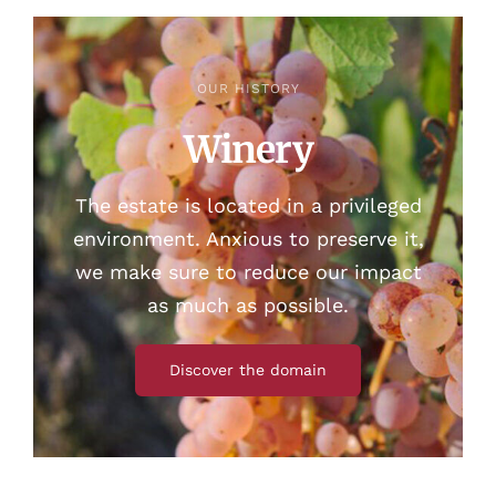
OUR HISTORY
Winery
The estate is located in a privileged
environment. Anxious to preserve it,
we make sure to reduce our impact
as much as possible.
Discover the domain