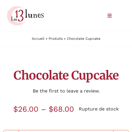
Passer
au
Toggle
contenu
Navigatio
Le domaine
Accueil
»
Produits
»
Chocolate Cupcake
Nos vins
Chocolate Cupcake
Où trouver nos vins
Commander
Be the first to leave a review.
Nous rencontrer
$
26.00
–
$
68.00
Rupture de stock