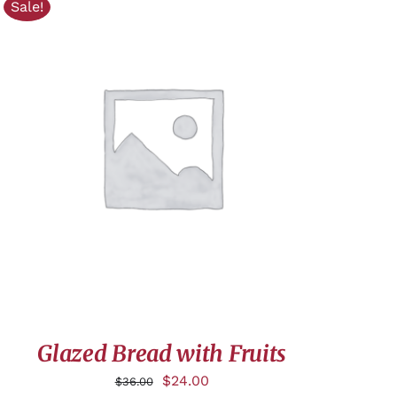
Sale!
AJOUTER AU PANIER
/
APERÇU
Glazed Bread with Fruits
$
24.00
$
36.00