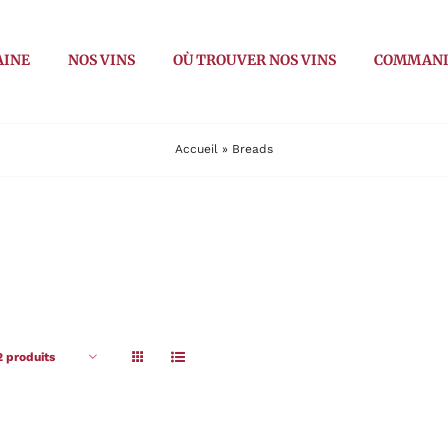
AINE
NOS VINS
OÙ TROUVER NOS VINS
COMMAN
Accueil
»
Breads
2 produits