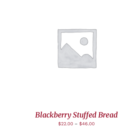
APERÇU
Blackberry Stuffed Bread
$
22.00
–
$
46.00