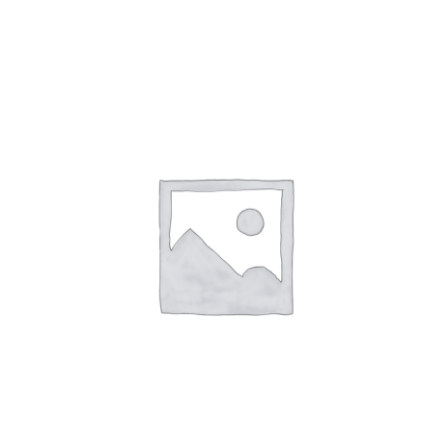
CHOIX DES OPTIONS
/
APERÇU