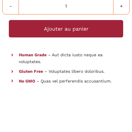
quantité
de
Premium
Ajouter au panier
Bread
Human Grade
– Aut dicta iusto neque ea
voluptates.
Gluten Free
– Voluptates libero doloribus.
No GMO
– Quas vel perferendis accusantium.