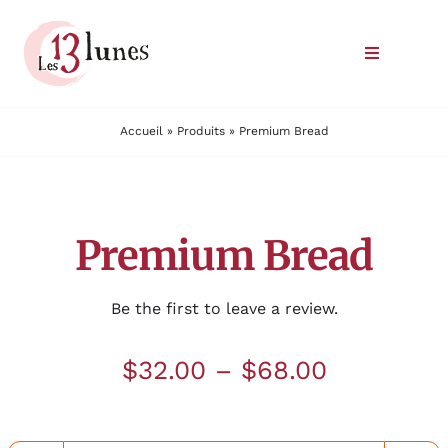
Passer
au
Toggle
contenu
Navigatio
Le domaine
Accueil
»
Produits
»
Premium Bread
Nos vins
Premium Bread
Où trouver nos vins
Commander
Be the first to leave a review.
Nous rencontrer
$
32.00
–
$
68.00