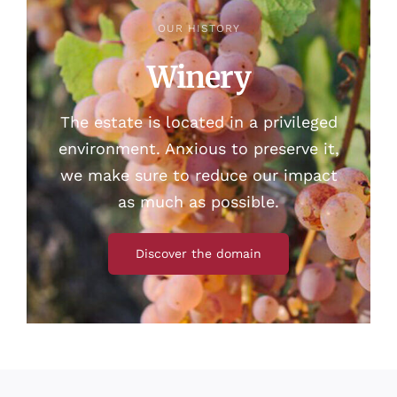
OUR HISTORY
Winery
The estate is located in a privileged
environment. Anxious to preserve it,
we make sure to reduce our impact
as much as possible.
Discover the domain