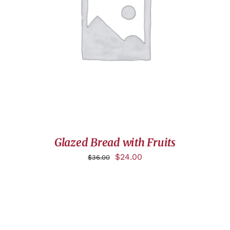
AJOUTER AU PANIER
/
DÉTAILS
Glazed Bread with Fruits
$
24.00
$
36.00