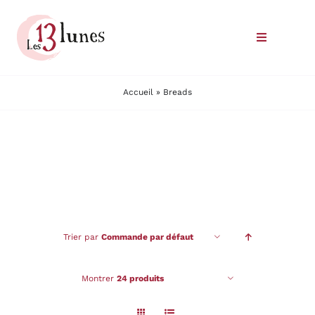
Passer
au
Toggle
contenu
Navigatio
Le domaine
Accueil
»
Breads
Nos vins
Où trouver nos vins
Commander
Trier par
Commande par défaut
Nous rencontrer
Montrer
24 produits