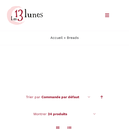
Passer
au
Toggle
contenu
Navigatio
Le domaine
Accueil
»
Breads
Nos vins
Où trouver nos vins
Commander
Trier par
Commande par défaut
Nous rencontrer
Montrer
24 produits