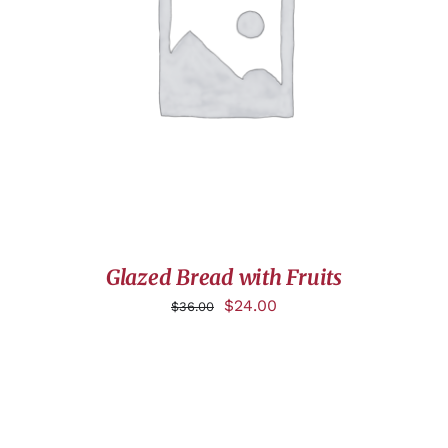
AJOUTER AU PANIER
/
DÉTAILS
Glazed Bread with Fruits
$
24.00
$
36.00