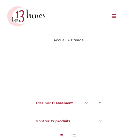
Passer
au
Toggle
contenu
Navigatio
Le domaine
Accueil
»
Breads
Nos vins
Où trouver nos vins
Commander
Trier par
Classement
Nous rencontrer
Montrer
12 produits