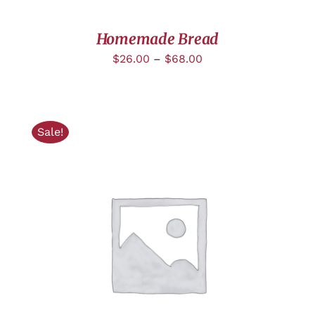
Homemade Bread
$
26.00
–
$
68.00
Sale!
AJOUTER AU PANIER
/
DÉTAILS