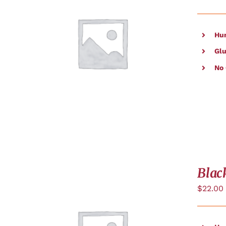
Hu
APERÇU
Glu
No
Blac
$
22.00