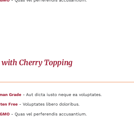
 GMO
- Quas vel perferendis accusantium.
 with Cherry Topping
man Grade
- Aut dicta iusto neque ea voluptates.
ten Free
- Voluptates libero doloribus.
 GMO
- Quas vel perferendis accusantium.