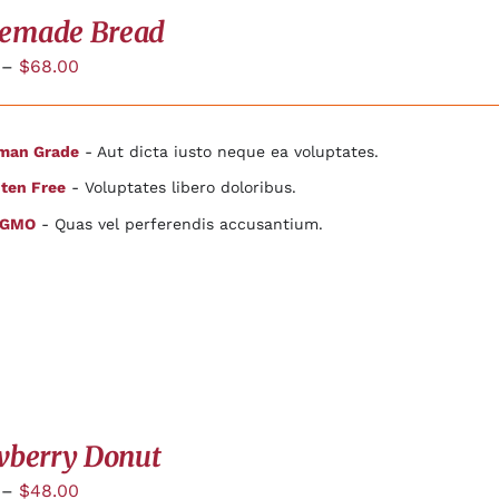
emade Bread
–
$
68.00
man Grade
- Aut dicta iusto neque ea voluptates.
ten Free
- Voluptates libero doloribus.
 GMO
- Quas vel perferendis accusantium.
wberry Donut
–
$
48.00