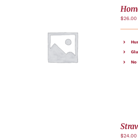
Hom
$
26.00
Hu
APERÇU
Glu
No
Stra
$
24.00