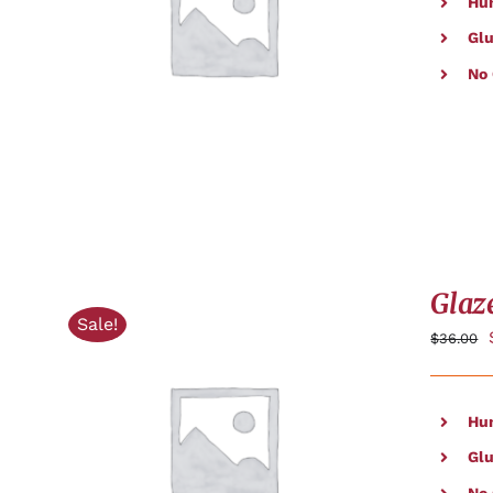
Hu
APERÇU
Glu
No
Glaz
Sale!
$
36.00
Hu
AJOUTER AU PANIER
/
APERÇU
Glu