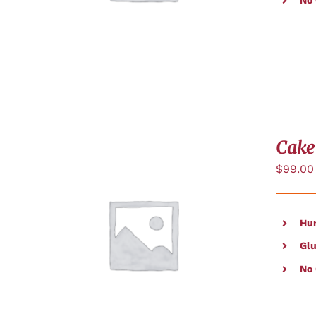
No
Cake
$
99.00
Hu
AJOUTER AU PANIER
/
APERÇU
Glu
No