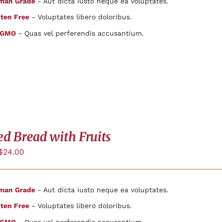
man Grade
- Aut dicta iusto neque ea voluptates.
ten Free
- Voluptates libero doloribus.
 GMO
- Quas vel perferendis accusantium.
ed Bread with Fruits
$
24.00
man Grade
- Aut dicta iusto neque ea voluptates.
ten Free
- Voluptates libero doloribus.