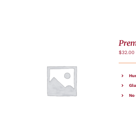
Prem
$
32.00
Hu
CHOIX DES OPTIONS
/
APERÇU
Glu
No