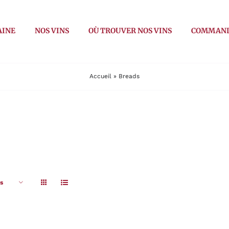
AINE
NOS VINS
OÙ TROUVER NOS VINS
COMMAN
Accueil
»
Breads
s