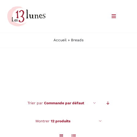
Passer
au
Toggle
contenu
Navigatio
Le domaine
Accueil
»
Breads
Nos vins
Où trouver nos vins
Commander
Trier par
Commande par défaut
Nous rencontrer
Montrer
12 produits