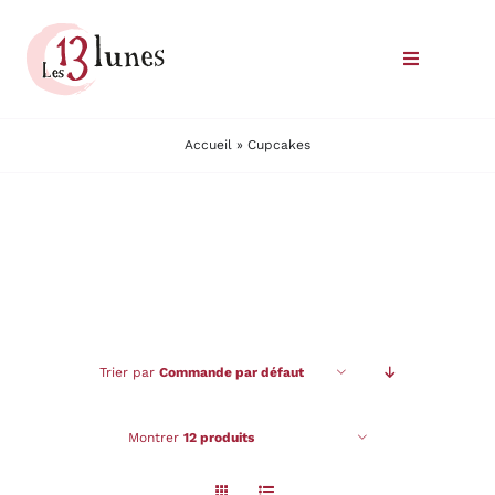
Passer
au
Toggle
contenu
Navigatio
Le domaine
Accueil
»
Cupcakes
Nos vins
Où trouver nos vins
Commander
Trier par
Commande par défaut
Nous rencontrer
Montrer
12 produits