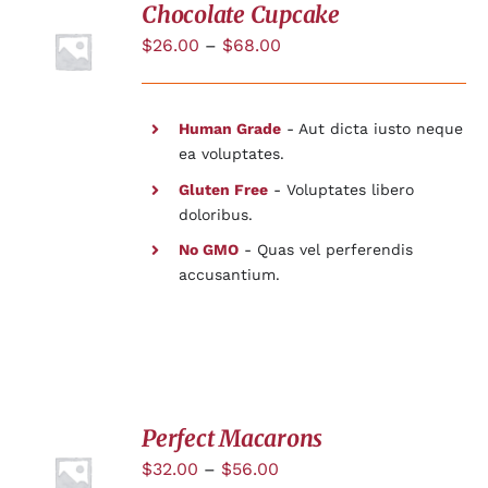
Chocolate Cupcake
$
26.00
–
$
68.00
DÉTAILS
Human Grade
- Aut dicta iusto neque
ea voluptates.
Gluten Free
- Voluptates libero
doloribus.
No GMO
- Quas vel perferendis
accusantium.
Perfect Macarons
$
32.00
–
$
56.00
DÉTAILS