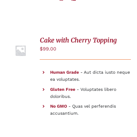
Cake with Cherry Topping
AJOUTER
AU
$
99.00
PANIER
/
DÉTAILS
Human Grade
- Aut dicta iusto neque
ea voluptates.
Gluten Free
- Voluptates libero
doloribus.
No GMO
- Quas vel perferendis
accusantium.