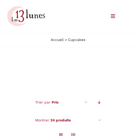
Passer
au
Toggle
contenu
Navigatio
Le domaine
Accueil
»
Cupcakes
Nos vins
Où trouver nos vins
Commander
Trier par
Prix
Nous rencontrer
Montrer
24 produits