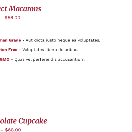
ect Macarons
–
$
56.00
man Grade
- Aut dicta iusto neque ea voluptates.
ten Free
- Voluptates libero doloribus.
 GMO
- Quas vel perferendis accusantium.
olate Cupcake
–
$
68.00