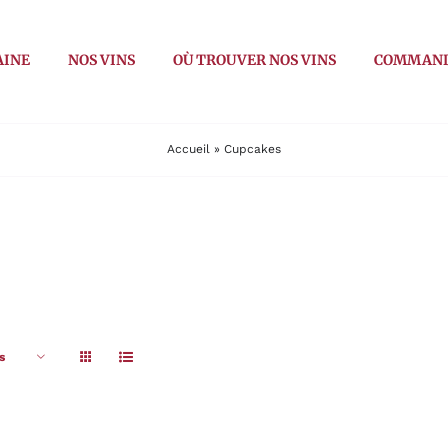
AINE
NOS VINS
OÙ TROUVER NOS VINS
COMMAN
Accueil
»
Cupcakes
s