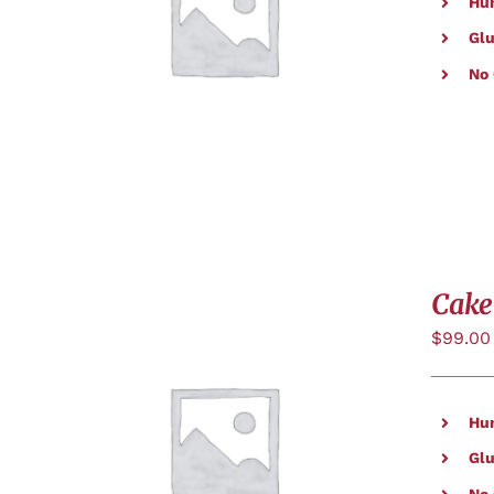
Hu
APERÇU
Glu
No
Cake
$
99.00
Hu
AJOUTER AU PANIER
/
APERÇU
Glu