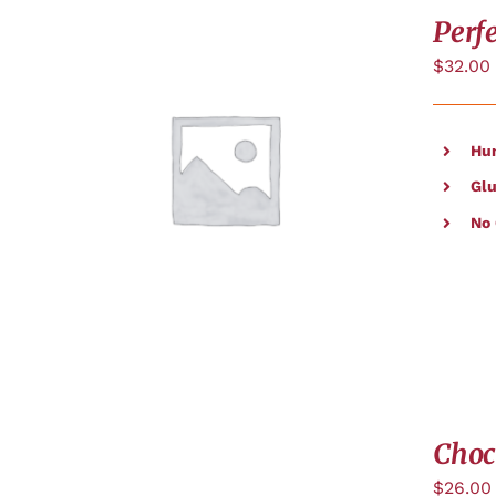
Perf
$
32.00
Hu
APERÇU
Glu
No
Choc
$
26.00