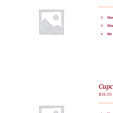
Hu
APERÇU
Glu
No
Cupc
$
26.00