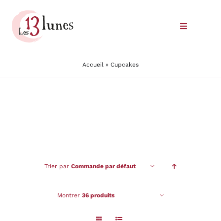
Passer
au
Toggle
contenu
Navigatio
Le domaine
Accueil
»
Cupcakes
Nos vins
Où trouver nos vins
Commander
Trier par
Commande par défaut
Nous rencontrer
Montrer
36 produits