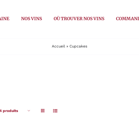
AINE
NOS VINS
OÙ TROUVER NOS VINS
COMMAN
Accueil
»
Cupcakes
4 produits