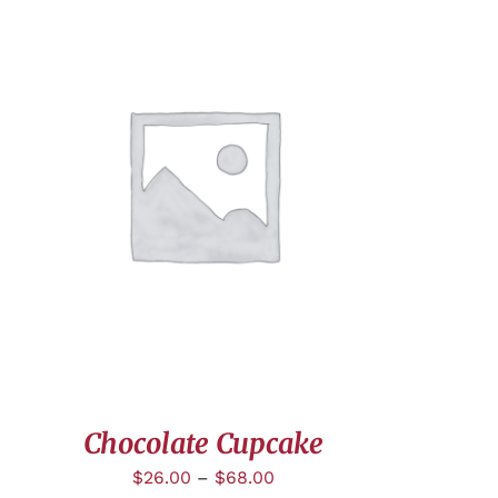
APERÇU
Chocolate Cupcake
$
26.00
–
$
68.00