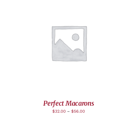
APERÇU
Perfect Macarons
$
32.00
–
$
56.00