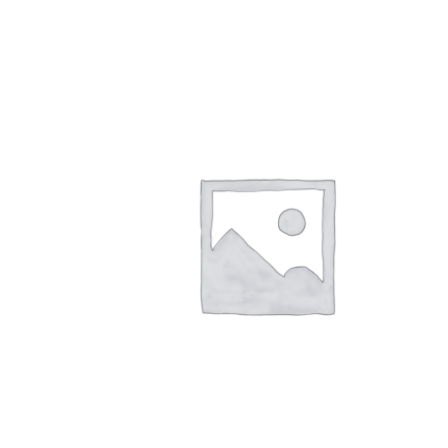
AJOUTER AU PANIER
/
APERÇU