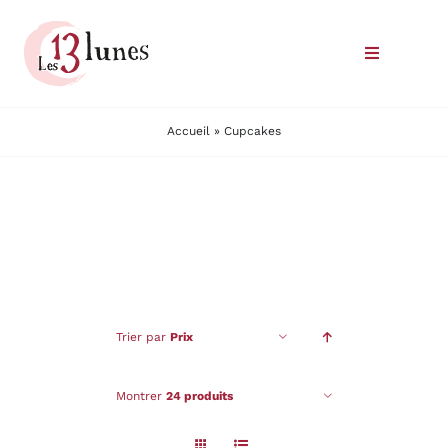
Passer
au
Toggle
contenu
Navigatio
Le domaine
Accueil
»
Cupcakes
Nos vins
Où trouver nos vins
Commander
Trier par
Prix
Nous rencontrer
Montrer
24 produits