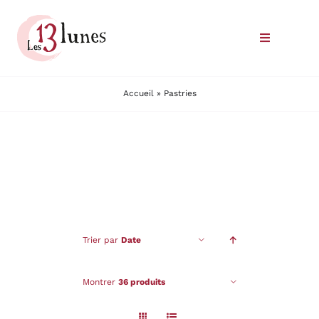
Passer
au
Toggle
contenu
Navigatio
Le domaine
Accueil
»
Pastries
Nos vins
Où trouver nos vins
Commander
Trier par
Date
Nous rencontrer
Montrer
36 produits