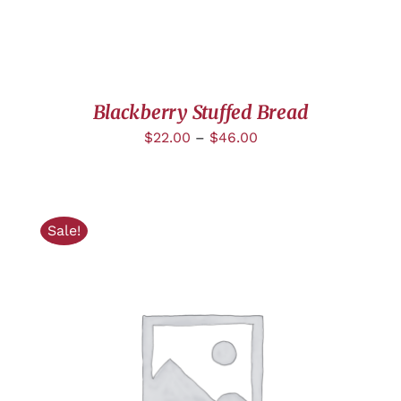
Blackberry Stuffed Bread
$
22.00
–
$
46.00
Sale!
AJOUTER AU PANIER
/
DÉTAILS