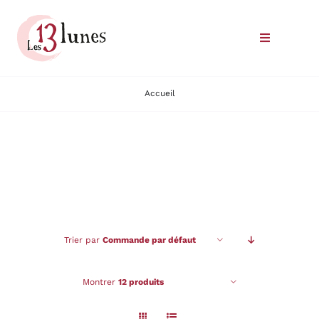
Passer
au
Toggle
contenu
Navigatio
Le domaine
Accueil
Nos vins
Où trouver nos vins
Commander
Trier par
Commande par défaut
Nous rencontrer
Montrer
12 produits