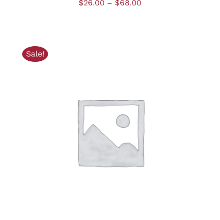
$
26.00
–
$
68.00
Sale!
AJOUTER AU PANIER
/
DÉTAILS