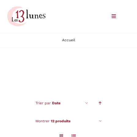
Passer
au
Toggle
contenu
Navigatio
Le domaine
Accueil
Nos vins
Où trouver nos vins
Commander
Trier par
Date
Nous rencontrer
Montrer
12 produits