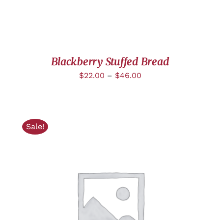
Blackberry Stuffed Bread
$
22.00
–
$
46.00
Sale!
AJOUTER AU PANIER
/
DÉTAILS