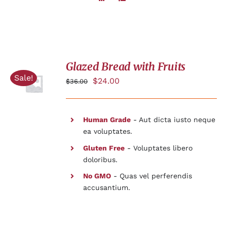
Glazed Bread with Fruits
AJOUTER
AU
Sale!
$
24.00
$
36.00
PANIER
/
DÉTAILS
Human Grade
- Aut dicta iusto neque
ea voluptates.
Gluten Free
- Voluptates libero
doloribus.
No GMO
- Quas vel perferendis
accusantium.