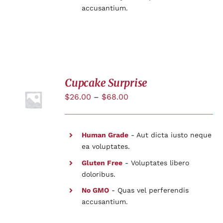
accusantium.
Cupcake Surprise
$
26.00
–
$
68.00
DÉTAILS
Human Grade
- Aut dicta iusto neque
ea voluptates.
Gluten Free
- Voluptates libero
doloribus.
No GMO
- Quas vel perferendis
accusantium.