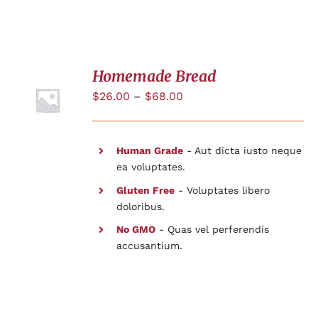
Homemade Bread
$
26.00
–
$
68.00
DÉTAILS
Human Grade
- Aut dicta iusto neque
ea voluptates.
Gluten Free
- Voluptates libero
doloribus.
No GMO
- Quas vel perferendis
accusantium.