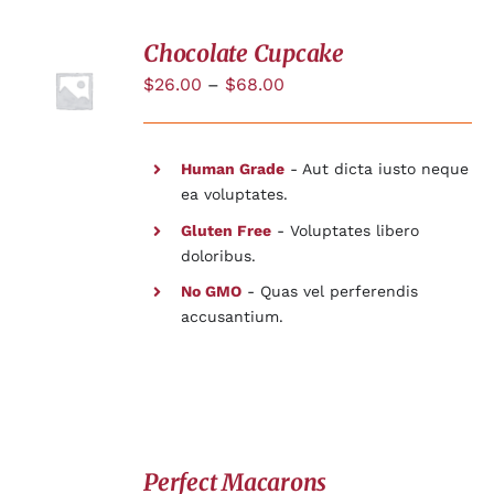
Chocolate Cupcake
$
26.00
–
$
68.00
DÉTAILS
Human Grade
- Aut dicta iusto neque
ea voluptates.
Gluten Free
- Voluptates libero
doloribus.
No GMO
- Quas vel perferendis
accusantium.
Perfect Macarons