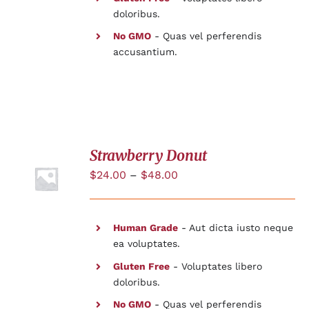
doloribus.
No GMO
- Quas vel perferendis
accusantium.
Strawberry Donut
$
24.00
–
$
48.00
DÉTAILS
Human Grade
- Aut dicta iusto neque
ea voluptates.
Gluten Free
- Voluptates libero
doloribus.
No GMO
- Quas vel perferendis