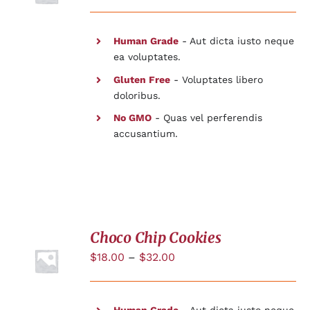
Human Grade
- Aut dicta iusto neque
ea voluptates.
Gluten Free
- Voluptates libero
doloribus.
No GMO
- Quas vel perferendis
accusantium.
Choco Chip Cookies
$
18.00
–
$
32.00
DÉTAILS
Human Grade
- Aut dicta iusto neque