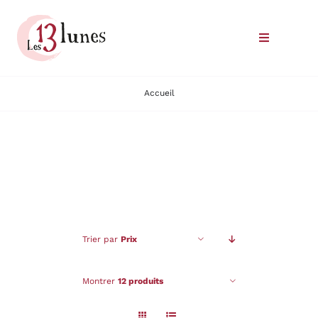
Passer
au
Toggle
contenu
Navigatio
Le domaine
Accueil
Nos vins
Où trouver nos vins
Commander
Trier par
Prix
Nous rencontrer
Montrer
12 produits