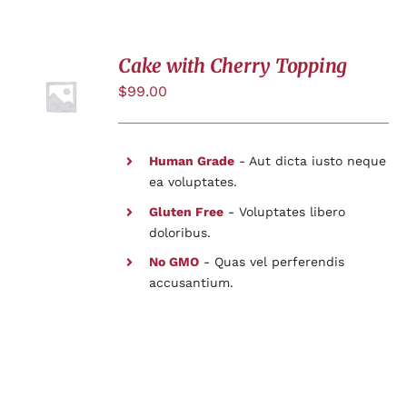
Cake with Cherry Topping
AJOUTER
AU
$
99.00
PANIER
/
DÉTAILS
Human Grade
- Aut dicta iusto neque
ea voluptates.
Gluten Free
- Voluptates libero
doloribus.
No GMO
- Quas vel perferendis
accusantium.