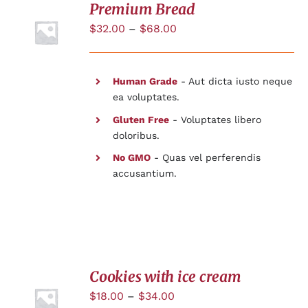
Premium Bread
CHOIX
DES
$
32.00
–
$
68.00
OPTIONS
/
DÉTAILS
Human Grade
- Aut dicta iusto neque
ea voluptates.
Gluten Free
- Voluptates libero
doloribus.
No GMO
- Quas vel perferendis
accusantium.
Cookies with ice cream
$
18.00
–
$
34.00
DÉTAILS