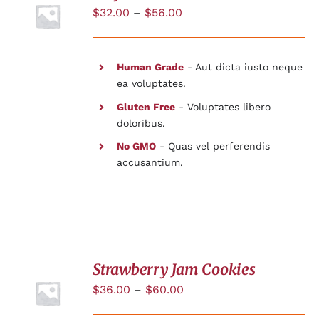
$
32.00
–
$
56.00
DÉTAILS
Human Grade
- Aut dicta iusto neque
ea voluptates.
Gluten Free
- Voluptates libero
doloribus.
No GMO
- Quas vel perferendis
accusantium.
Strawberry Jam Cookies
$
36.00
–
$
60.00
DÉTAILS