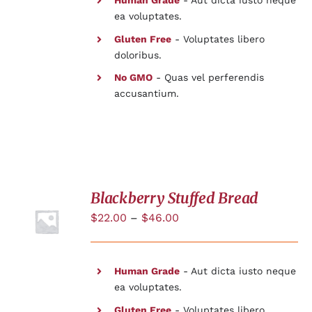
ea voluptates.
Gluten Free
- Voluptates libero
doloribus.
No GMO
- Quas vel perferendis
accusantium.
Blackberry Stuffed Bread
$
22.00
–
$
46.00
DÉTAILS
Human Grade
- Aut dicta iusto neque
ea voluptates.
Gluten Free
- Voluptates libero