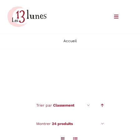
Passer
au
Toggle
contenu
Navigatio
Le domaine
Accueil
Nos vins
Où trouver nos vins
Commander
Trier par
Classement
Nous rencontrer
Montrer
24 produits