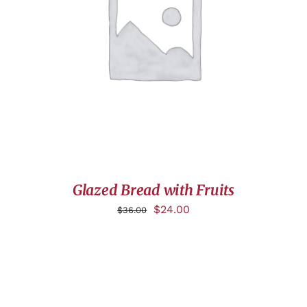
AJOUTER AU PANIER
/
DÉTAILS
Glazed Bread with Fruits
$
24.00
$
36.00