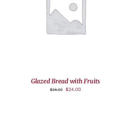
AJOUTER AU PANIER
/
DÉTAILS
Glazed Bread with Fruits
$
24.00
$
36.00