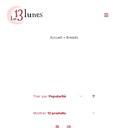
Passer
au
Toggle
contenu
Navigatio
Le domaine
Accueil
»
Breads
Nos vins
Où trouver nos vins
Commander
Trier par
Popularité
Nous rencontrer
Montrer
12 produits