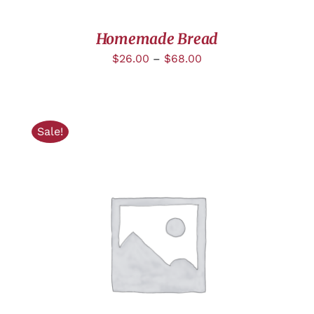
Homemade Bread
$
26.00
–
$
68.00
Sale!
AJOUTER AU PANIER
/
DÉTAILS