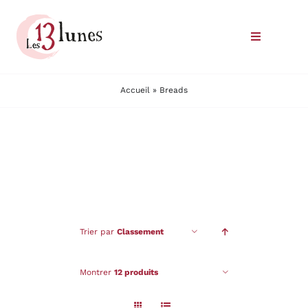
Passer
au
Toggle
contenu
Navigatio
Le domaine
Accueil
»
Breads
Nos vins
Où trouver nos vins
Commander
Trier par
Classement
Nous rencontrer
Montrer
12 produits