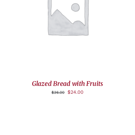
AJOUTER AU PANIER
/
DÉTAILS
Glazed Bread with Fruits
$
24.00
$
36.00