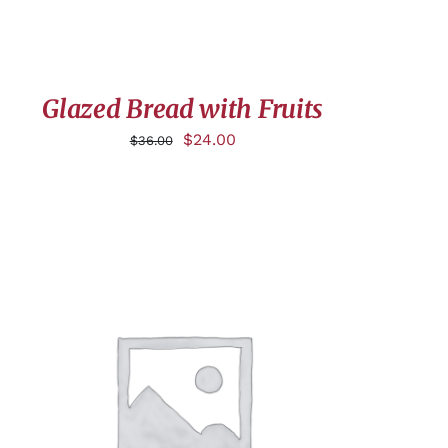
Glazed Bread with Fruits
$
24.00
$
36.00
APERÇU