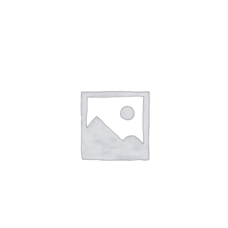
CHOIX DES OPTIONS
/
APERÇU