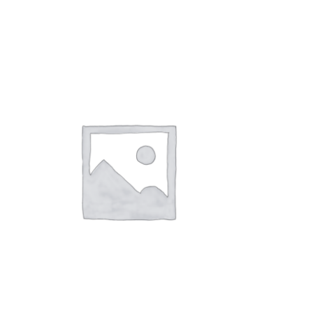
AJOUTER AU PANIER
/
APERÇU