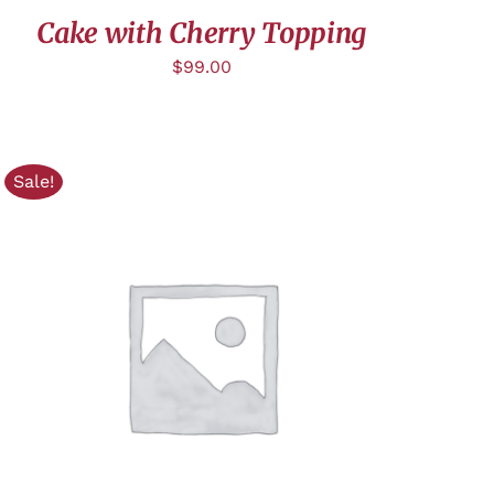
Cake with Cherry Topping
$
99.00
Sale!
AJOUTER AU PANIER
/
APERÇU