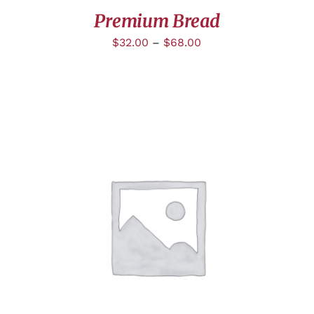
Premium Bread
$
32.00
–
$
68.00
APERÇU