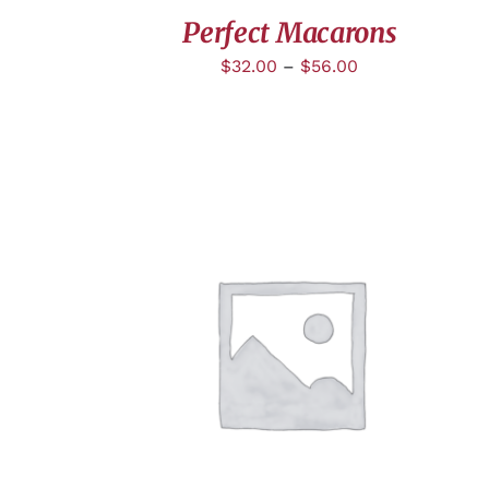
Perfect Macarons
$
32.00
–
$
56.00
APERÇU