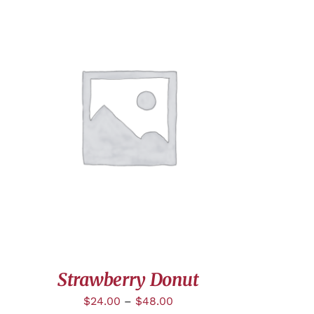
APERÇU
Strawberry Donut
$
24.00
–
$
48.00