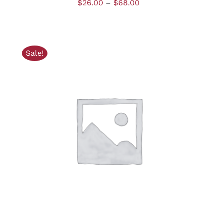
$
26.00
–
$
68.00
Sale!
AJOUTER AU PANIER
/
DÉTAILS