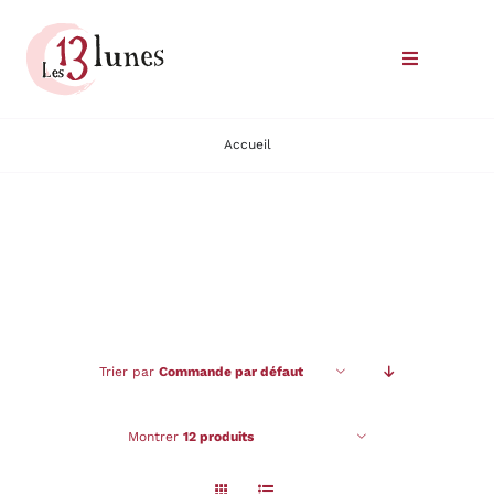
Passer
au
Toggle
contenu
Navigatio
Le domaine
Accueil
Nos vins
Où trouver nos vins
Commander
Trier par
Commande par défaut
Nous rencontrer
Montrer
12 produits