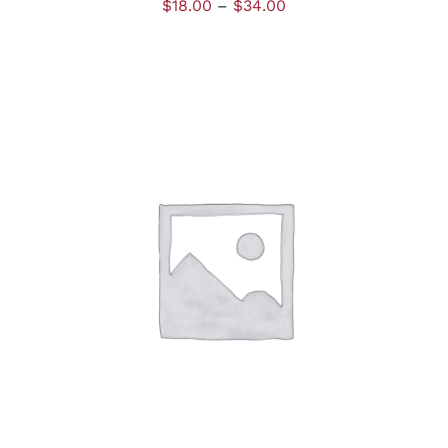
$
18.00
–
$
34.00
AJOUTER AU PANIER
/
DÉTAILS