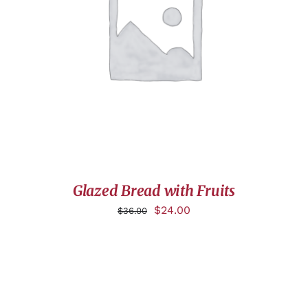
AJOUTER AU PANIER
/
DÉTAILS
Glazed Bread with Fruits
$
24.00
$
36.00