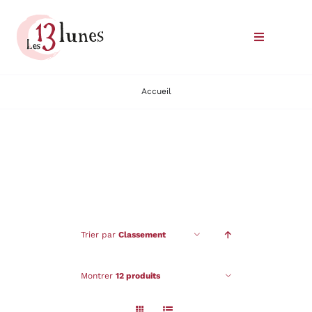
Passer
au
Toggle
contenu
Navigatio
Le domaine
Accueil
Nos vins
Où trouver nos vins
Commander
Trier par
Classement
Nous rencontrer
Montrer
12 produits